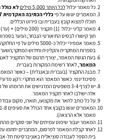
כל מאמר יכלול
לכל היותר 5,000 מילים
לא כולל
ת
המאמרים יוגשו על פי
כללי הכתיבה האקדמית APA-7
תוכלו למצוא
קובץ בעברית ובו פירוט הכללים
.
תוך קישורו לבסיס התיאורטי הנבחר; הפער בספרות הקלינית אליה מתייחסת
בספרות המחקרית והקלינית וחידוש המחקר;השערות/שאלות המחקר; (3) שיטה; (4) ממצאים; (5) דיון; (6) מ
בעת הגשת המאמר, יצורף תרגום של התקציר לאנגלית באורך 250 מילים ומילות מפתח התואמות את 
המאמר
, לאחר רשימת המקורות בעברית.
מבנה התקציר (בעברית ובאנגלית) – כאשר המאמר ה
פסיכודינמי. כאשר המאמר הוא מחקרי: רקע מדעי/
יש לצרף 3-4 משפטים המדגישים את תרומ
אלה ישולבו לאחר תקציר המאמר.
על כל כותב לתאר את מקצועו, תוארו, מקום עבודתו ו
המאמרים יוגשו בקובץ אחד הכולל את סעיפים 1-8.
מאמר אלא הרצאה).
המאמר יעבור שיפוט עמיתים של שני סוקרים מהתח
לאחר קבלת המאמר לפרסום, המחברים יחתמו על טופס
בית הספר לעבודה סוציאלית באוניברסיטת תל-אבי