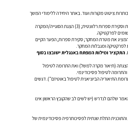
ת, רוחב השוליים, כותרות ציטוט מקורות ועוד. באתר היחידה ללימודי המשך
מאמר קליני יכלול: (1) תקציר (200 מילים) + (עד) חמש מילות מפתח; (2) פרק מבוא המציג את מטרת המאמר תוך התייחסות וסקירת ספרות רלוונטית; (3) הצגת הסוגייה/המקרה
5000 מילים על פי החלוקה הבאה: (1) תקציר (עד 200 מילים) + (עד) חמש מילות מפתח; (2) מבוא המציג את מטרת המחקר; סקירת ספרות; הפער הקיים
התקציר ומילות המפתח באנגלית ישובצו בסוף
 הצגתה (תיאור מקרה למשל) ואת התרומה לטיפול
התרומה לטיפול פסיכודינמי.
תרומת התיאוריה הביוניאנית לטיפול באוטיזם"). דגשים
מר שלהם לנדרש (יש לשים לב שהקובץ הראשון אינו
ת והתוכנית התלת שנתית לפסיכותרפיה פסיכודינמית של