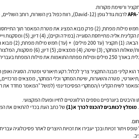
קציר ורשימת מקורות.
לרבות גודל גופן (David-12), רווח כפול בין השורו
 הסוגייה (במידה וקיים); (4) דיון; (5) ומסקנות ויישומים לפרקטיקה.
מאמר אמפירי יכלול כ-
סקנות, המלצות לפרקטיקה ומגבלות המחקר.
מילות המפתח בעברית.
וא קליני מבנה התקציר צריך לכלול: רקע תיאורטי ומטרה. הסוגיה ואופן
תיאורטי; מטרה והשערות, שיטת המחקר וכלי המחקר, ממצאים מרכזיים, ו
תו של המאמר לשיח הקליני ו/המחקרי הפסיכודינמי (למשל "המאמר מחדד את 
היבטים ביוגרפיים נוספים הרלוונטיים לחייו ופועלו המקצועי.
מומלץ לכותבים להכנס לכרך א(1)
של כתב העת בכדי להתאים את המא
ום.
 ויתור זכויות ובכך יעבירו את זכויות היוצרים לאתר פסיכולוגיה עברי
ב.