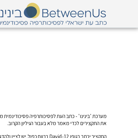
מערכת 'בינינו' - כתב העת לפסיכותרפיה פסיכודינמית מ
את התקצירים לכדי מאמר מלא בעבור הגיליון הקרוב.
התקציר יכתב בגופן David-12 ברווח כפול. יש לציין ולהדגיש את שם המאמר ולמרכזו.