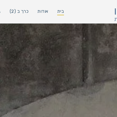
בית
אודות
כרך ב (2)
ג